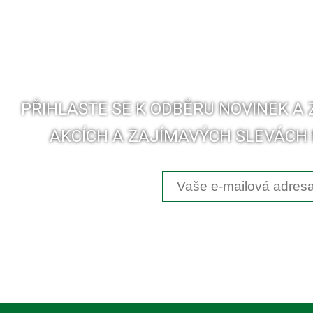
PŘIHLASTE SE K ODBĚRU NOVINEK A
AKCÍCH A ZAJÍMAVÝCH SLEVÁCH